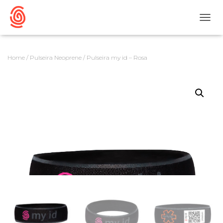
A
L
T
E
Home
/
Pulseira Neoprene
/ Pulseira my id – Rosa
R
N
A
R
N
A
V
E
G
A
Ç
Ã
O