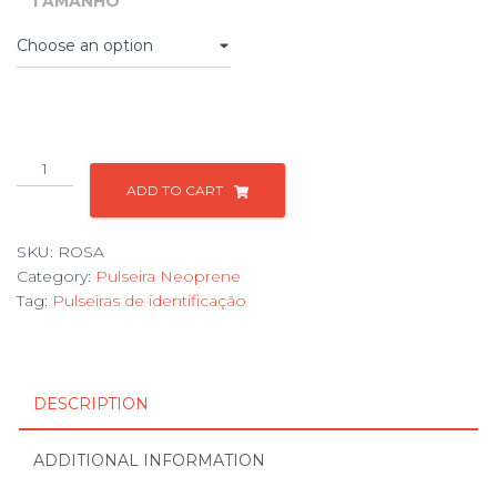
TAMANHO
Pulseira
my
ADD TO CART
id
-
SKU:
ROSA
Rosa
Category:
Pulseira Neoprene
quantity
Tag:
Pulseiras de identificação
DESCRIPTION
ADDITIONAL INFORMATION