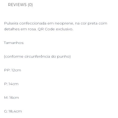
REVIEWS (0)
Pulseira confeccionada em neoprene, na cor preta com
detalhes em rosa. QR Code exclusivo.
Tamanhos:
(conforme circunferência do punho)
PP: 12cm
P: 14cm
M: 16cm
G: 18,4cm