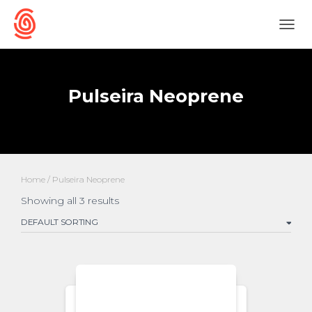
ALTE
NAVE
Pulseira Neoprene
Home
/ Pulseira Neoprene
Showing all 3 results